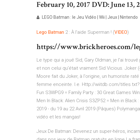
February 10, 2017 DVD: June 13, 20
LEGO Batman : le Jeu Vidéo | Wii | Jeux | Nintendo
Lego
Batman
2 : À l'aide Superman ! (
VIDEO
)
https://www.brickheroes.com/le
Le type qui a joué Sid, Gary Oldman, je l'ai trou
et non celui qu'était vraiment Sid Vicious.
Joker 
Moore fait du Joker, à l'origine, un humoriste rat
femme enceinte.
I.e. Http://wiitdb.com/titles.t
Fun S3WPG9 = Family Party : 30 Great Games Wi
Men In Black: Alien Crisis S3ZP52 = Men in Black
2019 - du 19 au 22 Avril 2019 (Pâques)
Polymanga, 
vidéo et les mangas!
Jeux De Batman: Devenez un super-héros, incarne
dans nos jeux de Batman gratuits en ligne.La fr