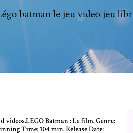
Légo batman le jeu video jeu libr
nd videos.LEGO Batman : Le film. Genre:
ning Time: 104 min. Release Date: