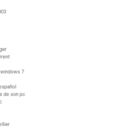
003
rger
rrent
r windows 7
español
es de son pc
c
llier