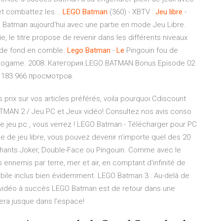
et combattez les...
LEGO
Batman
(360) - XBTV :
Jeu
libre
-
 Batman aujourd'hui avec une partie en mode Jeu Libre.
 le titre propose de revenir dans les différents niveaux
r de fond en comble.
Lego
Batman
-
Le
Pingouin fou de
eogame. 2008. Категория.LEGO BATMAN Bonus Episode 02
r 183 966 просмотров.
 prix sur vos articles préférés, voila pourquoi Cdiscount
ATMAN 2 / Jeu PC et Jeux vidéo! Consultez nos avis conso
 jeu pc , vous verrez ! LEGO Batman - Télécharger pour PC
de de jeu libre, vous pouvez devenir n'importe quel des 20
échants Joker, Double-Face ou Pingouin. Comme avec le
ennemis par terre, mer et air, en comptant d'infinité de
obile inclus bien évidemment. LEGO Batman 3 : Au-delà de
 vidéo à succès LEGO Batman est de retour dans une
era jusque dans l’espace!