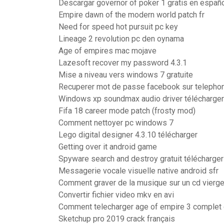
Descargar governor of poker 1 gratis en españ
Empire dawn of the modern world patch fr
Need for speed hot pursuit pc key
Lineage 2 revolution pc den oynama
Age of empires mac mojave
Lazesoft recover my password 4.3.1
Mise a niveau vers windows 7 gratuite
Recuperer mot de passe facebook sur telepho
Windows xp soundmax audio driver télécharger
Fifa 18 career mode patch (frosty mod)
Comment nettoyer pc windows 7
Lego digital designer 4.3.10 télécharger
Getting over it android game
Spyware search and destroy gratuit télécharger
Messagerie vocale visuelle native android sfr
Comment graver de la musique sur un cd vierge
Convertir fichier video mkv en avi
Comment telecharger age of empire 3 complet 
Sketchup pro 2019 crack français