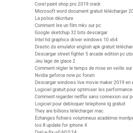
Corel paint shop pro 2019 crack
Microsoft word document gratuit télécharger 2
La police décriture
Comment lire un film mkv sur pc
Google sketchup 32 bits descargar
Intel hd graphics driver windows 10 x64
Drastic ds emulator english apk gratuit télécha
Descargar street fighter 5 arcade edition pc uto
Jeu lage de glace 2
Comment régler le temps de mise en veille su
Nvidia geforce now pc forum
Descargar windows live movie maker 2019 en 
Logiciel gratuit pour optimiser les performanc
Comment regarder netflix sans connexion sur p
Logiciel pour debloquer telephone lg gratuit
They are billions télécharger mac
Échanges fichiers volumineux académie montpe
Ios 8 update for iphone 4
Dial-a-fix-v0.60.0.24