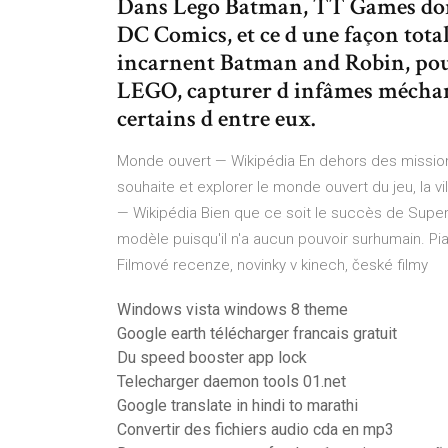
Dans Lego Batman, TT Games don
DC Comics, et ce d une façon tota
incarnent Batman and Robin, po
LEGO, capturer d infâmes méchan
certains d entre eux.
Monde ouvert — Wikipédia
En dehors des missions,
souhaite et explorer le monde ouvert du jeu, la v
— Wikipédia
Bien que ce soit le succès de Super
modèle puisqu'il n'a aucun pouvoir surhumain.
Pi
Filmové recenze, novinky v kinech, české filmy
Windows vista windows 8 theme
Google earth télécharger francais gratuit
Du speed booster app lock
Telecharger daemon tools 01.net
Google translate in hindi to marathi
Convertir des fichiers audio cda en mp3