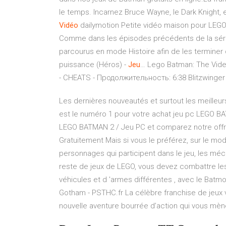
le temps. Incarnez Bruce Wayne, le Dark Knight, 
Vidéo
dailymotion Petite vidéo maison pour LEGO
Comme dans les épisodes précédents de la série,
parcourus en mode Histoire afin de les termine
puissance (Héros) -
Jeu
… Lego Batman: The Vid
- CHEATS - Продолжительность: 6:38 Blitzwinge
Les dernières nouveautés et surtout les meilleurs
est le numéro 1 pour votre achat jeu pc LEGO B
LEGO BATMAN 2 / Jeu PC et comparez notre offre
Gratuitement Mais si vous le préférez, sur le mo
personnages qui participent dans le jeu, les m
reste de jeux de LEGO, vous devez combattre les 
véhicules et d 'armes différentes , avec le Batm
Gotham - PSTHC.fr La célèbre franchise de jeux
nouvelle aventure bourrée d’action qui vous mèn