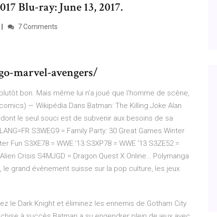
17 Blu-ray: June 13, 2017.
7 Comments
go-marvel-avengers/
vé plutôt bon. Mais même lui n'a joué que l'homme de scène,
(comics) — Wikipédia
Dans Batman: The Killing Joke Alan
é dont le seul souci est de subvenir aux besoins de sa
xt?LANG=FR
S3WEG9 = Family Party: 30 Great Games Winter
nter Fun S3XE78 = WWE '13 S3XP78 = WWE '13 S3ZE52 =
 : Alien Crisis S4MJGD = Dragon Quest X Online…
Polymanga
le grand évènement suisse sur la pop culture, les jeux
z le Dark Knight et éliminez les ennemis de Gotham City
anchise à succès Batman a su engendrer plein de jeux avec