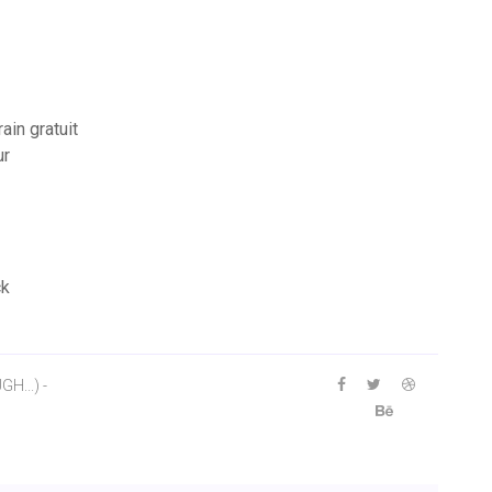
ain gratuit
ur
ck
...) -