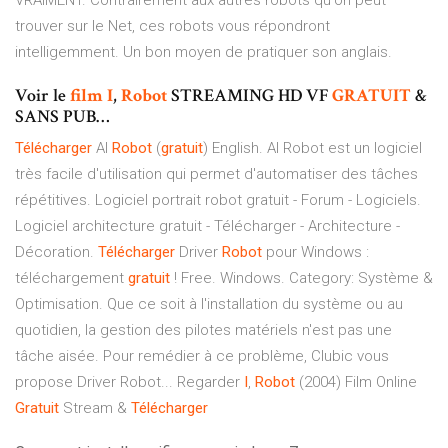
VRAIMENT. Contrairement aux autres robots qu'on peut
trouver sur le Net, ces robots vous répondront
intelligemment. Un bon moyen de pratiquer son anglais.
Voir le
film
I
,
Robot
STREAMING HD VF
GRATUIT
&
SANS PUB…
Télécharger
AI
Robot
(
gratuit
) English. AI Robot est un logiciel
très facile d'utilisation qui permet d'automatiser des tâches
répétitives. Logiciel portrait robot gratuit - Forum - Logiciels.
Logiciel architecture gratuit - Télécharger - Architecture -
Décoration.
Télécharger
Driver
Robot
pour Windows :
téléchargement
gratuit
! Free. Windows. Category: Système &
Optimisation. Que ce soit à l'installation du système ou au
quotidien, la gestion des pilotes matériels n'est pas une
tâche aisée. Pour remédier à ce problème, Clubic vous
propose Driver Robot... Regarder
I
,
Robot
(2004) Film Online
Gratuit
Stream &
Télécharger