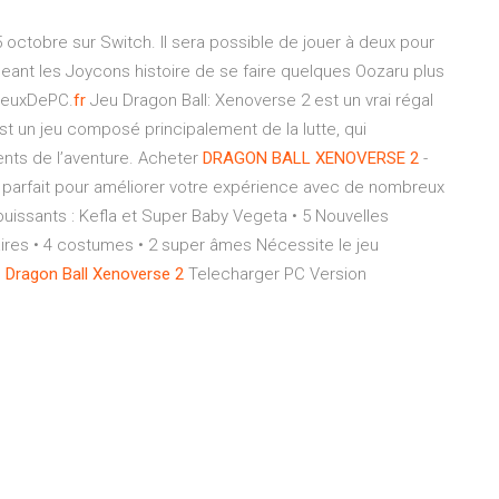
5 octobre sur Switch. Il sera possible de jouer à deux pour
eant les Joycons histoire de se faire quelques Oozaru plus
JeuxDePC.
fr
Jeu Dragon Ball: Xenoverse 2 est un vrai régal
est un jeu composé principalement de la lutte, qui
ts de l’aventure. Acheter
DRAGON
BALL
XENOVERSE
2
-
nu parfait pour améliorer votre expérience avec de nombreux
issants : Kefla et Super Baby Vegeta • 5 Nouvelles
res • 4 costumes • 2 super âmes Nécessite le jeu
.
Dragon
Ball
Xenoverse
2
Telecharger PC Version