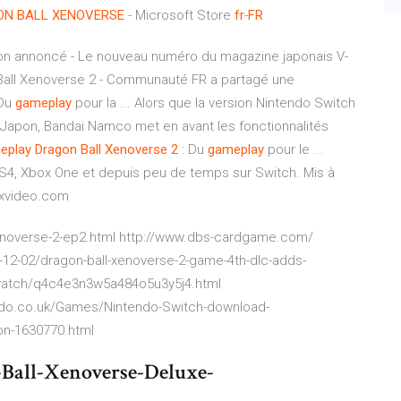
ON
BALL
XENOVERSE
- Microsoft Store
fr
-
FR
ion annoncé - Le nouveau numéro du magazine japonais V-
all Xenoverse 2 - Communauté FR a partagé une
 Du
gameplay
pour la ... Alors que la version Nintendo Switch
u Japon, Bandai Namco met en avant les fonctionnalités
eplay
Dragon
Ball
Xenoverse
2
: Du
gameplay
pour le ...
PS4, Xbox One et depuis peu de temps sur Switch. Mis à
euxvideo.com
-xenoverse-2-ep2.html http://www.dbs-cardgame.com/
2-02/dragon-ball-xenoverse-2-game-4th-dlc-adds-
/watch/q4c4e3n3w5a484o5u3y5j4.html
ndo.co.uk/Games/Nintendo-Switch-download-
n-1630770.html
Ball-Xenoverse-Deluxe-