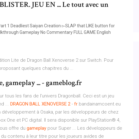
STER. JEU EN ... Le tout avec un
rt 1 Deadliest Saiyan Creation ▻SLAP that LIKE button for
 Walkthrough Gameplay No Commentary FULL GAME English
édition Lite de Dragon Ball Xenoverse 2 sur Switch. Pour
n proposant quelques chapitres du ...
, gameplay ... - gameblog.fr
r tous les fans de l'univers Dragonball. Ceci est un jeu
d ...
DRAGON
BALL
XENOVERSE
2
-
fr
.bandainamcoent.eu
développement à Osaka, par les développeurs de chez
x One et PC digital. Il sera disponible sur PlayStation® 4,
ous offre du
gameplay
pour Super ... Les développeurs de
u contenu à leur titre pour les joueurs avides de