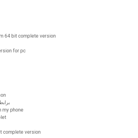
m 64 bit complete version
ersion for pc
son
 pc startimes برابط واحد
on my phone
let
it complete version