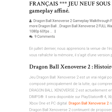
FRANÇAIS *** JEU NEUF SOUS BLI
gameplay affiné.
Dragon Ball Xenoverse 2 Gameplay Walkthrough Pa
more Dragon Ball ...Dragon Ball Xenoverse 2 FULL
1080p 60fps ...
9 Comments
En juillet dernier, nous apprenions la venue de l'
vous rafraîchir la mémoire, il s'agit d'une versio
Dragon Ball Xenoverse 2 : Histoire
Jeu Dragon Ball: Xenoverse 2 est un vrai régal pou
composé principalement de la lutte, qui compren
DRAGON BALL XENOVERSE 2 est actuellement en 
DIMPS®. Il sera disponible sur PlayStation® 4, Xbo
Xbox One et PC digital.
Dragon
Ball
Xenoverse
2
n
Dragon Ball Xenoverse 2 continuent de proposer d