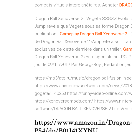
combats virtuels interplanétaires. Acheter
DRAG
Dragon Ball Xenoverse 2 : Vegeta SSGSS Evolut
Jump révèle que Vegeta sous sa forme Dragon B
publication .
Gameplay
Dragon
Ball
Xenoverse
2
:
de Dragon Ball Xenoverse 2 s'apprête à sortir a
exclusives de cette dernière dans un trailer.
Gam
Dragon Ball Xenoverse 2 est disponible sur PC, 
jour le 09/11/2017 Par Georgi-Boy , Rédaction j
https://mp3fate.ru/music/dragon-ball-fusion-in
https://www.animenewsnetwork.com/news/2018-1
gogeta/.140253 https://funny-video-online.com
https://xenoversemods.com/ https://www.ninte
software/DRAGON-BALL-XENOVERSE-2-Lite-Versio
https://www.amazon.in/Dragon-
PS4/dp/B01J41XYNU