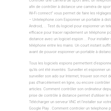
Contrôler une caméra de sport avec un téléphone
afin de contrôler à distance une caméra de sport.
Wi-Fi connect” vous permet de faire les réglages
– Untelephone.com Espionner un portable à distanc
Android, ... Test du logiciel pour espionner un tel
efficace pour tracer rapidement un téléphone port
distance avec un logiciel espion ... Pour installe
téléphone entre les mains. Un court instant suffi
avant de pouvoir espionner un portable à distanc
Tous les logiciels espions permettent d’espionner
qu’ils ont été inventés. Surveiller et espionner un
surveiller son ado sur Internet, trouver son mot 
pas d'harcèlement en ligne, ou encore contrôler u
articles. Comment contrôler son ordinateur depui
prise de contrôle à distance permet d’utiliser 
Télécharger un serveur VNC et l’installer sur votr
Google Play . Comment controler un telephone 