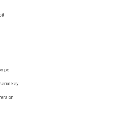
bit
on pc
serial key
version