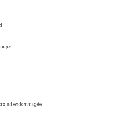
d
harger
icro sd endommagée