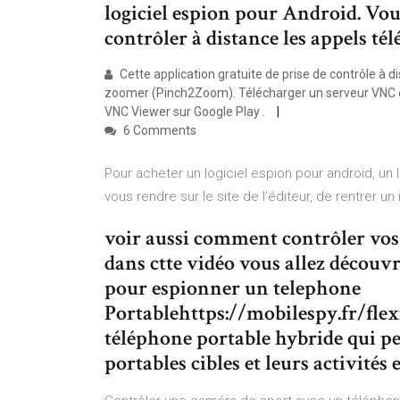
logiciel espion pour Android. Vous
contrôler à distance les appels té
Cette application gratuite de prise de contrôle à d
zoomer (Pinch2Zoom). Télécharger un serveur VNC et l
VNC Viewer sur Google Play .
6 Comments
Pour acheter un logiciel espion pour android, un l
vous rendre sur le site de l’éditeur, de rentrer u
voir aussi comment contrôler vos 
dans ctte vidéo vous allez décou
pour espionner un telephone
Portablehttps://mobilespy.fr/flex
téléphone portable hybride qui pe
portables cibles et leurs activités