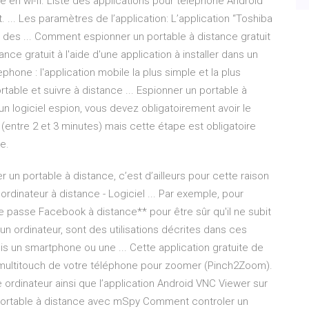
 en wi-fi. Liste des applications pour téléphone Android
 ... Les paramètres de l’application: L’application “Toshiba
 des ... Comment espionner un portable à distance gratuit
e gratuit à l'aide d'une application à installer dans un
ephone : l'application mobile la plus simple et la plus
able et suivre à distance ... Espionner un portable à
r un logiciel espion, vous devez obligatoirement avoir le
t (entre 2 et 3 minutes) mais cette étape est obligatoire
e.
 un portable à distance, c’est d’ailleurs pour cette raison
 ordinateur à distance - Logiciel ... Par exemple, pour
de passe Facebook à distance** pour être sûr qu'il ne subit
n ordinateur, sont des utilisations décrites dans ces
s un smartphone ou une ... Cette application gratuite de
le multitouch de votre téléphone pour zoomer (Pinch2Zoom).
e ordinateur ainsi que l’application Android VNC Viewer sur
portable à distance avec mSpy Comment controler un